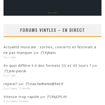
FORUMS VINYLES – EN DIRECT
Actualité musicale : sorties, concerts et festivals à
ne pas manquer
par
Kyliano
Il y a 1 year
En quoi diffère‑t‑il des formats 33 et 45 tours ?
par
jean pascal
Il y a 1 year
repeat?
par
max.faidherbe@free.fr
Il y a 3 years, 11 months
Vitesse trop rapide
par
RAJOPLIN
Il y a 4 years, 4 months