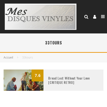
33TOURS
Accueil
33tours
7.6
Bread Lost Without Your Love
[CRITIQUE RETRO]