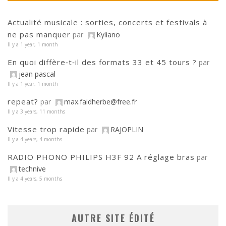
Actualité musicale : sorties, concerts et festivals à
ne pas manquer
par
Kyliano
Il y a 1 year, 1 month
En quoi diffère‑t‑il des formats 33 et 45 tours ?
par
jean pascal
Il y a 1 year, 1 month
repeat?
par
max.faidherbe@free.fr
Il y a 3 years, 11 months
Vitesse trop rapide
par
RAJOPLIN
Il y a 4 years, 4 months
RADIO PHONO PHILIPS H3F 92 A réglage bras
par
technive
Il y a 4 years, 5 months
AUTRE SITE ÉDITÉ