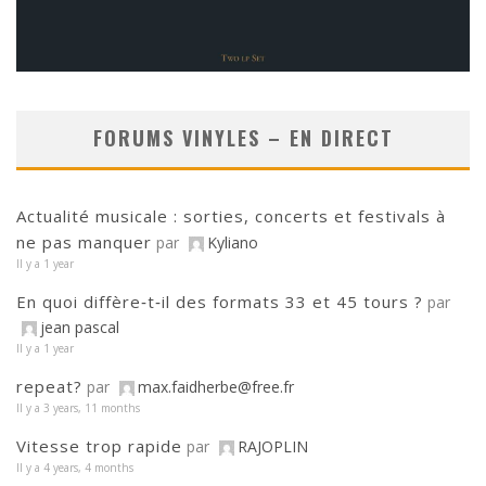
FORUMS VINYLES – EN DIRECT
Actualité musicale : sorties, concerts et festivals à
ne pas manquer
par
Kyliano
Il y a 1 year
En quoi diffère‑t‑il des formats 33 et 45 tours ?
par
jean pascal
Il y a 1 year
repeat?
par
max.faidherbe@free.fr
Il y a 3 years, 11 months
Vitesse trop rapide
par
RAJOPLIN
Il y a 4 years, 4 months