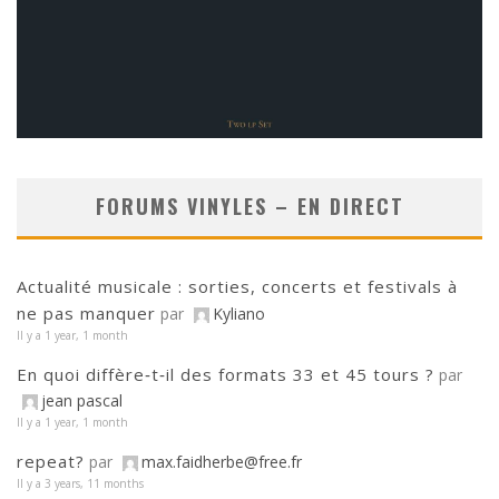
FORUMS VINYLES – EN DIRECT
Actualité musicale : sorties, concerts et festivals à
ne pas manquer
par
Kyliano
Il y a 1 year, 1 month
En quoi diffère‑t‑il des formats 33 et 45 tours ?
par
jean pascal
Il y a 1 year, 1 month
repeat?
par
max.faidherbe@free.fr
Il y a 3 years, 11 months