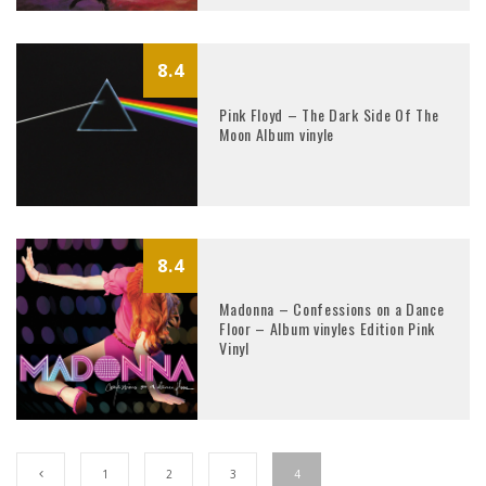
8.4
Pink Floyd – The Dark Side Of The
Moon Album vinyle
8.4
Madonna – Confessions on a Dance
Floor – Album vinyles Edition Pink
Vinyl
1
2
3
4