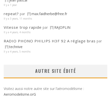
jean pascal
Il y a 1 year
repeat?
par
max.faidherbe@free.fr
Il y a 3 years, 11 months
Vitesse trop rapide
par
RAJOPLIN
Il y a 4 years, 4 months
RADIO PHONO PHILIPS H3F 92 A réglage bras
par
technive
Il y a 4 years, 5 months
AUTRE SITE ÉDITÉ
Visitez aussi notre autre site sur l’aéromodélisme :
Aeromodelisme.orG