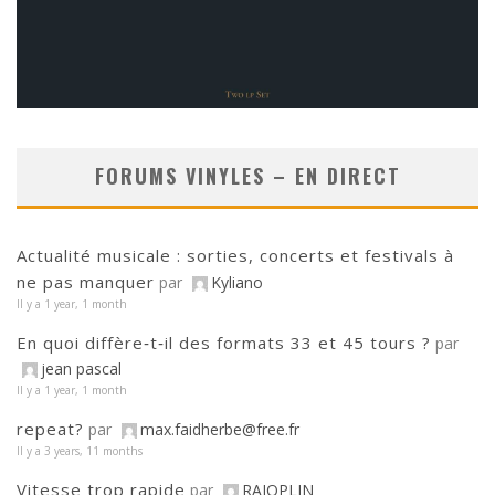
FORUMS VINYLES – EN DIRECT
Actualité musicale : sorties, concerts et festivals à
ne pas manquer
par
Kyliano
Il y a 1 year, 1 month
En quoi diffère‑t‑il des formats 33 et 45 tours ?
par
jean pascal
Il y a 1 year, 1 month
repeat?
par
max.faidherbe@free.fr
Il y a 3 years, 11 months
Vitesse trop rapide
par
RAJOPLIN