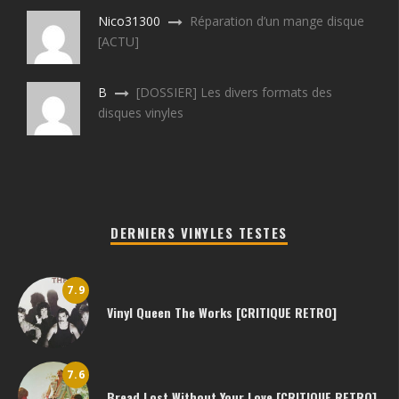
Nico31300
Réparation d’un mange disque
[ACTU]
B
[DOSSIER] Les divers formats des
disques vinyles
DERNIERS VINYLES TESTES
7.9
Vinyl Queen The Works [CRITIQUE RETRO]
7.6
Bread Lost Without Your Love [CRITIQUE RETRO]