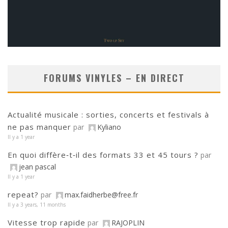
FORUMS VINYLES – EN DIRECT
Actualité musicale : sorties, concerts et festivals à
ne pas manquer
par
Kyliano
Il y a 1 year
En quoi diffère‑t‑il des formats 33 et 45 tours ?
par
jean pascal
Il y a 1 year
repeat?
par
max.faidherbe@free.fr
Il y a 3 years, 11 months
Vitesse trop rapide
par
RAJOPLIN