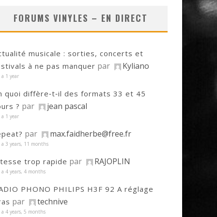
FORUMS VINYLES – EN DIRECT
ctualité musicale : sorties, concerts et
par
Kyliano
estivals à ne pas manquer
y a 1 year
n quoi diffère‑t‑il des formats 33 et 45
par
jean pascal
ours ?
y a 1 year
par
max.faidherbe@free.fr
epeat?
y a 3 years, 11 months
par
RAJOPLIN
itesse trop rapide
y a 4 years, 4 months
ADIO PHONO PHILIPS H3F 92 A réglage
par
technive
ras
y a 4 years, 5 months