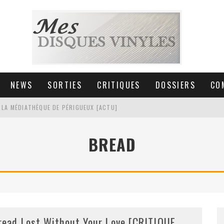
NEWS
SORTIES
CRITIQUES
DOSSIERS
CO
 LA MÉDIATHÈQUE DE PÉRIGUEUX [ACTU]
HNICA AT-LPW30TK [ACTU]
BREAD
 COLLECTION DE 6000 VINYLES
SIC NON STOP À STRASBOURG
read Lost Without Your Love [CRITIQUE