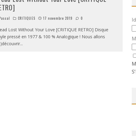
ETRO]
ascal
CRITIQUES
17 novembre 2019
0
Id
ead Lost Without Your Love [CRITIQUE RETRO] Disque
nyle pressé en 1977 & 100 % Analogique ! Nous allons
M
e)découvrir
...
M
S’