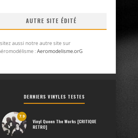
AUTRE SITE ÉDITÉ
isitez aussi notre autre site sur
’aéromodélisme :
Aeromodelisme.orG
DERNIERS VINYLES TESTES
7.9
Vinyl Queen The Works [CRITIQUE
RETRO]