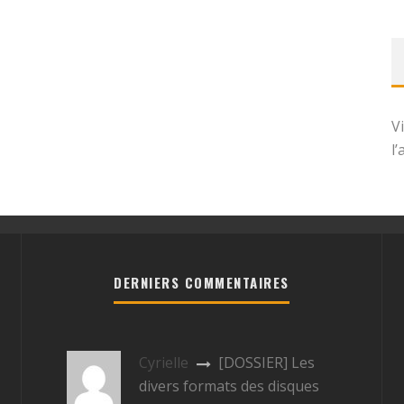
V
l
DERNIERS COMMENTAIRES
Cyrielle
[DOSSIER] Les
divers formats des disques