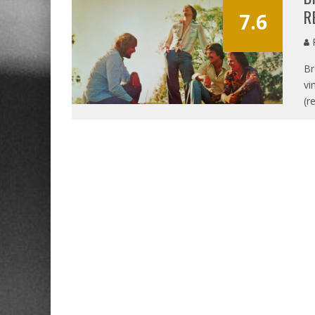
R
7.6
P
Br
vi
(r