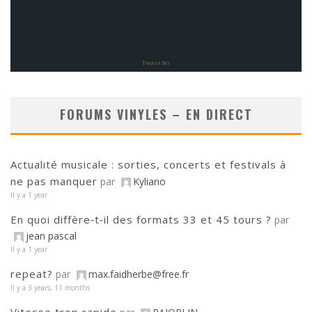
FORUMS VINYLES – EN DIRECT
Actualité musicale : sorties, concerts et festivals à
ne pas manquer
par
Kyliano
Il y a 1 year
En quoi diffère‑t‑il des formats 33 et 45 tours ?
par
jean pascal
Il y a 1 year
repeat?
par
max.faidherbe@free.fr
Il y a 3 years, 11 months