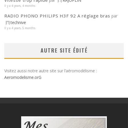
Vitesse trop rapide
par
RAJOPLIN
Il y a 4 years, 4 months
RADIO PHONO PHILIPS H3F 92 A réglage bras
par
technive
Il y a 4 years, 5 months
AUTRE SITE ÉDITÉ
Visitez aussi notre autre site sur l’aéromodélisme :
Aeromodelisme.orG