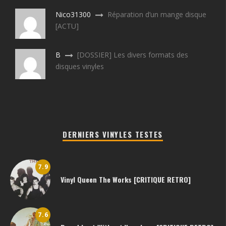
Nico31300
Réparation d’un mange disque
[ACTU]
B
[DOSSIER] Les divers formats des
disques vinyles
DERNIERS VINYLES TESTES
7.9
Vinyl Queen The Works [CRITIQUE RETRO]
7.6