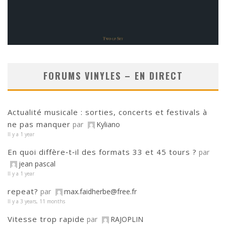
FORUMS VINYLES – EN DIRECT
Actualité musicale : sorties, concerts et festivals à
ne pas manquer
par
Kyliano
Il y a 1 year
En quoi diffère‑t‑il des formats 33 et 45 tours ?
par
jean pascal
Il y a 1 year
repeat?
par
max.faidherbe@free.fr
Il y a 3 years, 11 months
Vitesse trop rapide
par
RAJOPLIN