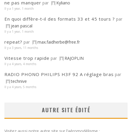
ne pas manquer
par
Kyliano
Il y a 1 year, 1 month
En quoi diffère‑t‑il des formats 33 et 45 tours ?
par
jean pascal
Il y a 1 year, 1 month
repeat?
par
max.faidherbe@free.fr
Il y a 3 years, 11 months
Vitesse trop rapide
par
RAJOPLIN
Il y a 4 years, 4 months
RADIO PHONO PHILIPS H3F 92 A réglage bras
par
technive
Il y a 4 years, 5 months
AUTRE SITE ÉDITÉ
Visitez aussi notre autre site sur l’aéromodélisme :