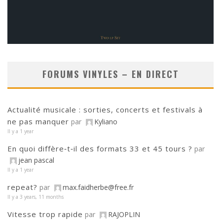
FORUMS VINYLES – EN DIRECT
Actualité musicale : sorties, concerts et festivals à
ne pas manquer
par
Kyliano
Il y a 1 year
En quoi diffère‑t‑il des formats 33 et 45 tours ?
par
jean pascal
Il y a 1 year
repeat?
par
max.faidherbe@free.fr
Il y a 3 years, 11 months
Vitesse trop rapide
par
RAJOPLIN