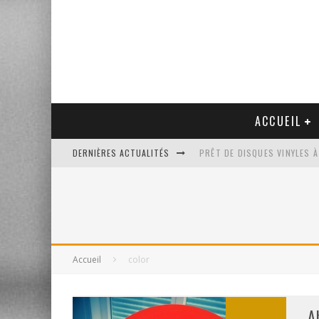
ACCUEIL
DERNIÈRES ACTUALITÉS
PRÊT DE DISQUES VINYLES À
PLATINE VINYLE AUDIO-TEC
VENTE AUX ENCHÈRES D'UNE
UN NOUVEAU DISQUAIRE MU
Accueil
color
A