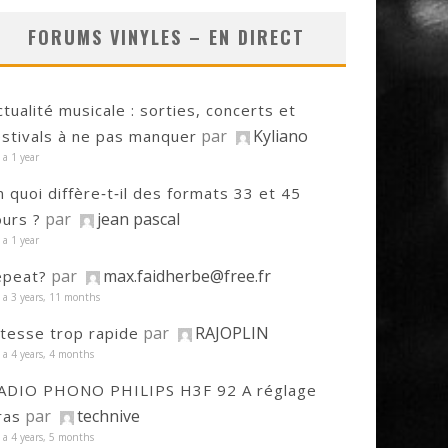
FORUMS VINYLES – EN DIRECT
ctualité musicale : sorties, concerts et
par
Kyliano
estivals à ne pas manquer
y a 1 year
n quoi diffère‑t‑il des formats 33 et 45
par
jean pascal
ours ?
y a 1 year
par
max.faidherbe@free.fr
epeat?
y a 3 years, 11 months
par
RAJOPLIN
itesse trop rapide
y a 4 years, 4 months
ADIO PHONO PHILIPS H3F 92 A réglage
par
technive
ras
y a 4 years, 5 months