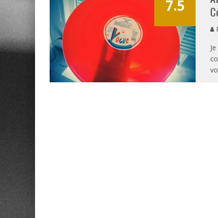
7.5
C
P
Je
co
vo