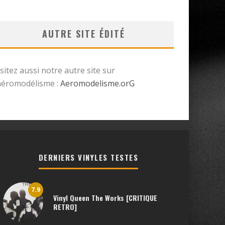
AUTRE SITE ÉDITÉ
isitez aussi notre autre site sur
’aéromodélisme :
Aeromodelisme.orG
DERNIERS VINYLES TESTES
7.9
Vinyl Queen The Works [CRITIQUE
RETRO]