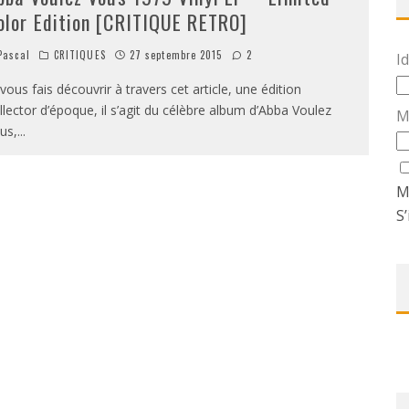
olor Edition [CRITIQUE RETRO]
ascal
CRITIQUES
27 septembre 2015
2
Id
 vous fais découvrir à travers cet article, une édition
llector d’époque, il s’agit du célèbre album d’Abba Voulez
M
us,
...
M
S’