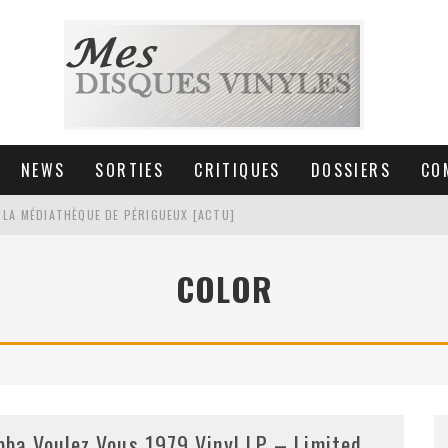
NEWS
SORTIES
CRITIQUES
DOSSIERS
CO
 LA MÉDIATHÈQUE DE PÉRIGUEUX [ACTU]
HNICA AT-LPW30TK [ACTU]
COLOR
 COLLECTION DE 6000 VINYLES
SIC NON STOP À STRASBOURG
bba Voulez Vous 1979 Vinyl LP – Limited