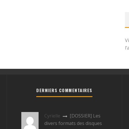
V
l
DERNIERS COMMENTAIRES
Cyrielle
[DOSSIER] Les
divers formats des disques