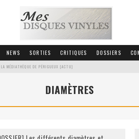
NEWS
SORTIES
CRITIQUES
DOSSIERS
CO
 LA MÉDIATHÈQUE DE PÉRIGUEUX [ACTU]
HNICA AT-LPW30TK [ACTU]
DIAMÈTRES
 COLLECTION DE 6000 VINYLES
SIC NON STOP À STRASBOURG
DOSSIER] Les différents diamètres et