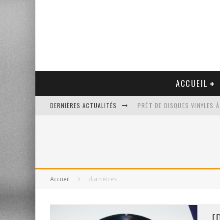
ACCUEIL
DERNIÈRES ACTUALITÉS
PRÊT DE DISQUES VINYLES À
PLATINE VINYLE AUDIO-TEC
VENTE AUX ENCHÈRES D'UNE
UN NOUVEAU DISQUAIRE MU
Accueil
diamètres
[