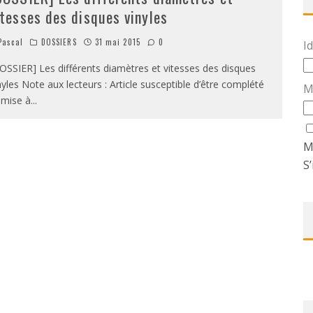
itesses des disques vinyles
ascal
DOSSIERS
31 mai 2015
0
Id
OSSIER] Les différents diamètres et vitesses des disques
nyles Note aux lecteurs : Article susceptible d’être complété
M
 mise à
...
M
S’