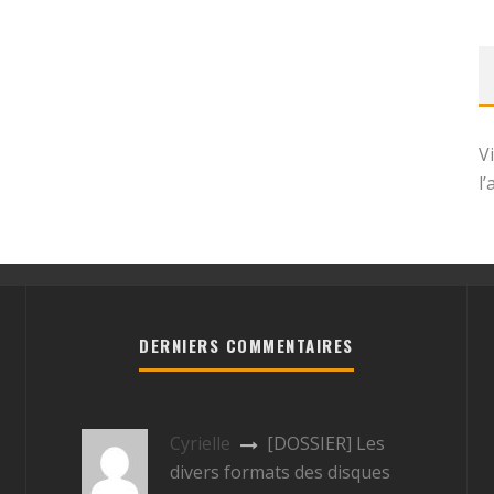
V
l
DERNIERS COMMENTAIRES
Cyrielle
[DOSSIER] Les
divers formats des disques