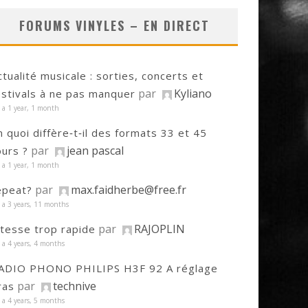
FORUMS VINYLES – EN DIRECT
ctualité musicale : sorties, concerts et
par
Kyliano
estivals à ne pas manquer
y a 1 year, 1 month
n quoi diffère‑t‑il des formats 33 et 45
par
jean pascal
ours ?
y a 1 year, 1 month
par
max.faidherbe@free.fr
epeat?
y a 3 years, 11 months
par
RAJOPLIN
itesse trop rapide
y a 4 years, 4 months
ADIO PHONO PHILIPS H3F 92 A réglage
par
technive
ras
y a 4 years, 5 months