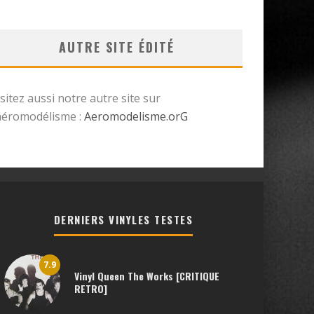
AUTRE SITE ÉDITÉ
isitez aussi notre autre site sur
’aéromodélisme :
Aeromodelisme.orG
DERNIERS VINYLES TESTES
7.9
Vinyl Queen The Works [CRITIQUE
RETRO]