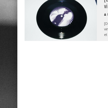
v
P
[D
vi
et