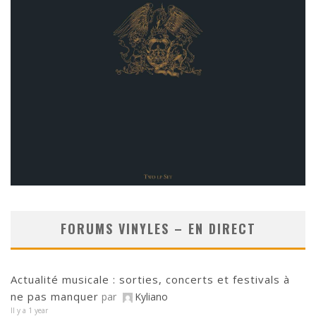
FORUMS VINYLES – EN DIRECT
Actualité musicale : sorties, concerts et festivals à
ne pas manquer
par
Kyliano
Il y a 1 year