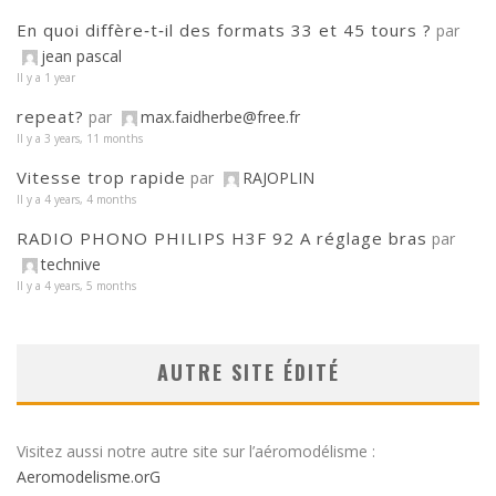
En quoi diffère‑t‑il des formats 33 et 45 tours ?
par
jean pascal
Il y a 1 year
repeat?
par
max.faidherbe@free.fr
Il y a 3 years, 11 months
Vitesse trop rapide
par
RAJOPLIN
Il y a 4 years, 4 months
RADIO PHONO PHILIPS H3F 92 A réglage bras
par
technive
Il y a 4 years, 5 months
AUTRE SITE ÉDITÉ
Visitez aussi notre autre site sur l’aéromodélisme :
Aeromodelisme.orG