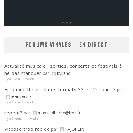
FORUMS VINYLES – EN DIRECT
Actualité musicale : sorties, concerts et festivals à
ne pas manquer
par
Kyliano
Il y a 1 year, 1 month
En quoi diffère‑t‑il des formats 33 et 45 tours ?
par
jean pascal
Il y a 1 year, 1 month
repeat?
par
max.faidherbe@free.fr
Il y a 3 years, 11 months
Vitesse trop rapide
par
RAJOPLIN