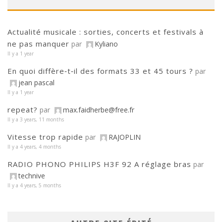
Actualité musicale : sorties, concerts et festivals à
ne pas manquer
par
Kyliano
Il y a 1 year
En quoi diffère‑t‑il des formats 33 et 45 tours ?
par
jean pascal
Il y a 1 year
repeat?
par
max.faidherbe@free.fr
Il y a 3 years, 11 months
Vitesse trop rapide
par
RAJOPLIN
Il y a 4 years, 4 months
RADIO PHONO PHILIPS H3F 92 A réglage bras
par
technive
Il y a 4 years, 5 months