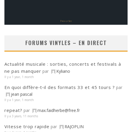
FORUMS VINYLES – EN DIRECT
Actualité musicale : sorties, concerts et festivals à
ne pas manquer
par
Kyliano
Il y a 1 year, 1 month
En quoi diffère‑t‑il des formats 33 et 45 tours ?
par
jean pascal
Il y a 1 year, 1 month
repeat?
par
max.faidherbe@free.fr
Il y a 3 years, 11 months
Vitesse trop rapide
par
RAJOPLIN