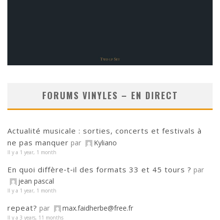
FORUMS VINYLES – EN DIRECT
Actualité musicale : sorties, concerts et festivals à
ne pas manquer
par
Kyliano
Il y a 1 year, 1 month
En quoi diffère‑t‑il des formats 33 et 45 tours ?
par
jean pascal
Il y a 1 year, 1 month
repeat?
par
max.faidherbe@free.fr
Il y a 3 years, 11 months