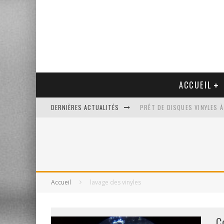
ACCUEIL
DERNIÈRES ACTUALITÉS
PRÊT DE DISQUES VINYLES À
PLATINE VINYLE AUDIO-TEC
VENTE AUX ENCHÈRES D'UNE
UN NOUVEAU DISQUAIRE MU
Accueil
lavage des vinyles
C