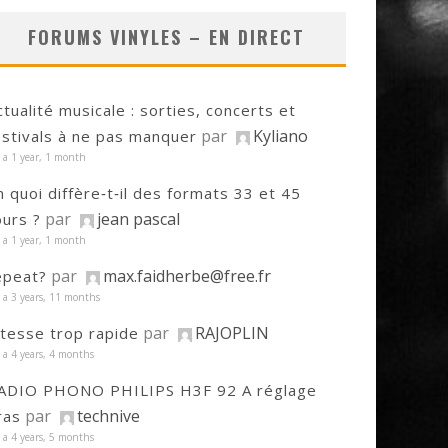
FORUMS VINYLES – EN DIRECT
ctualité musicale : sorties, concerts et
par
Kyliano
estivals à ne pas manquer
y a 1 year, 1 month
n quoi diffère‑t‑il des formats 33 et 45
par
jean pascal
ours ?
y a 1 year, 1 month
par
max.faidherbe@free.fr
epeat?
y a 3 years, 11 months
par
RAJOPLIN
itesse trop rapide
y a 4 years, 4 months
ADIO PHONO PHILIPS H3F 92 A réglage
par
technive
ras
y a 4 years, 5 months