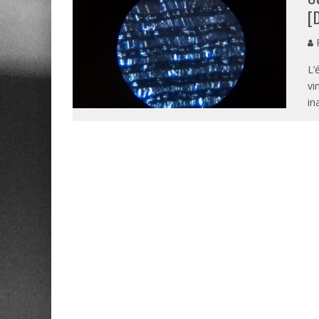
[
P
L’
vi
in