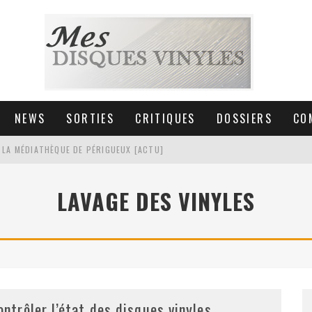
NEWS
SORTIES
CRITIQUES
DOSSIERS
CO
 LA MÉDIATHÈQUE DE PÉRIGUEUX [ACTU]
HNICA AT-LPW30TK [ACTU]
LAVAGE DES VINYLES
 COLLECTION DE 6000 VINYLES
SIC NON STOP À STRASBOURG
ontrôler l’état des disques vinyles