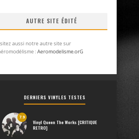
AUTRE SITE ÉDITÉ
isitez aussi notre autre site sur
’aéromodélisme :
Aeromodelisme.orG
DERNIERS VINYLES TESTES
7.9
Vinyl Queen The Works [CRITIQUE
RETRO]