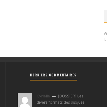
V
l
DERNIERS COMMENTAIRES
Cyrielle
[DOSSIER] Les
divers formats des disques