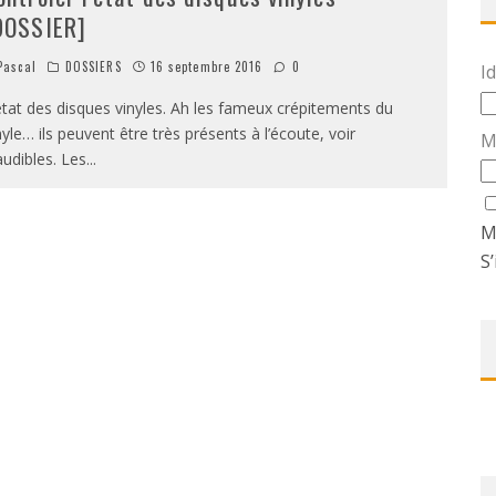
DOSSIER]
ascal
DOSSIERS
16 septembre 2016
0
Id
état des disques vinyles. Ah les fameux crépitements du
nyle… ils peuvent être très présents à l’écoute, voir
M
audibles. Les
...
M
S’