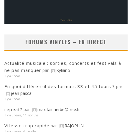
FORUMS VINYLES – EN DIRECT
Actualité musicale : sorties, concerts et festivals à
ne pas manquer
par
Kyliano
Il y a 1 year
En quoi diffère‑t‑il des formats 33 et 45 tours ?
par
jean pascal
Il y a 1 year
repeat?
par
max.faidherbe@free.fr
Il y a 3 years, 11 months
Vitesse trop rapide
par
RAJOPLIN
Il y a 4 years, 4 months