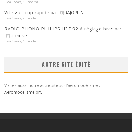
Il y a 3 years, 11 months
Vitesse trop rapide
par
RAJOPLIN
Il y a 4 years, 4 months
RADIO PHONO PHILIPS H3F 92 A réglage bras
par
technive
Il y a 4 years, 5 months
AUTRE SITE ÉDITÉ
Visitez aussi notre autre site sur l’aéromodélisme :
Aeromodelisme.orG