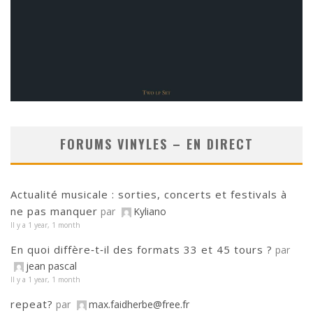
FORUMS VINYLES – EN DIRECT
Actualité musicale : sorties, concerts et festivals à
ne pas manquer
par
Kyliano
Il y a 1 year, 1 month
En quoi diffère‑t‑il des formats 33 et 45 tours ?
par
jean pascal
Il y a 1 year, 1 month
repeat?
par
max.faidherbe@free.fr