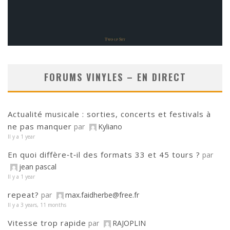
FORUMS VINYLES – EN DIRECT
Actualité musicale : sorties, concerts et festivals à
ne pas manquer
par
Kyliano
Il y a 1 year
En quoi diffère‑t‑il des formats 33 et 45 tours ?
par
jean pascal
Il y a 1 year
repeat?
par
max.faidherbe@free.fr
Il y a 3 years, 11 months
Vitesse trop rapide
par
RAJOPLIN