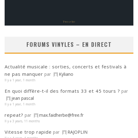
FORUMS VINYLES – EN DIRECT
Actualité musicale : sorties, concerts et festivals à
ne pas manquer
par
Kyliano
Il y a 1 year, 1 month
En quoi diffère‑t‑il des formats 33 et 45 tours ?
par
jean pascal
Il y a 1 year, 1 month
repeat?
par
max.faidherbe@free.fr
Il y a 3 years, 11 months
Vitesse trop rapide
par
RAJOPLIN