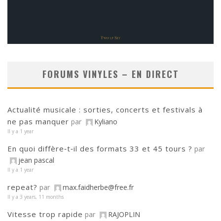
FORUMS VINYLES – EN DIRECT
Actualité musicale : sorties, concerts et festivals à
ne pas manquer
par
Kyliano
Il y a 1 year
En quoi diffère‑t‑il des formats 33 et 45 tours ?
par
jean pascal
Il y a 1 year
repeat?
par
max.faidherbe@free.fr
Il y a 3 years, 11 months
Vitesse trop rapide
par
RAJOPLIN