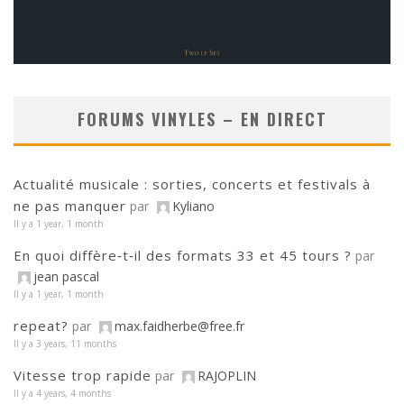
FORUMS VINYLES – EN DIRECT
Actualité musicale : sorties, concerts et festivals à
ne pas manquer
par
Kyliano
Il y a 1 year, 1 month
En quoi diffère‑t‑il des formats 33 et 45 tours ?
par
jean pascal
Il y a 1 year, 1 month
repeat?
par
max.faidherbe@free.fr
Il y a 3 years, 11 months
Vitesse trop rapide
par
RAJOPLIN
Il y a 4 years, 4 months