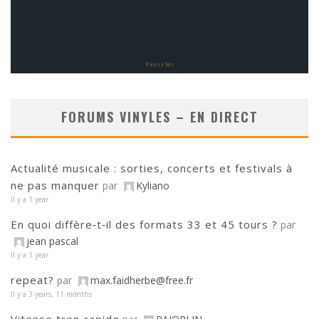
FORUMS VINYLES – EN DIRECT
Actualité musicale : sorties, concerts et festivals à
ne pas manquer
par
Kyliano
Il y a 1 year
En quoi diffère‑t‑il des formats 33 et 45 tours ?
par
jean pascal
Il y a 1 year
repeat?
par
max.faidherbe@free.fr
Il y a 3 years, 11 months