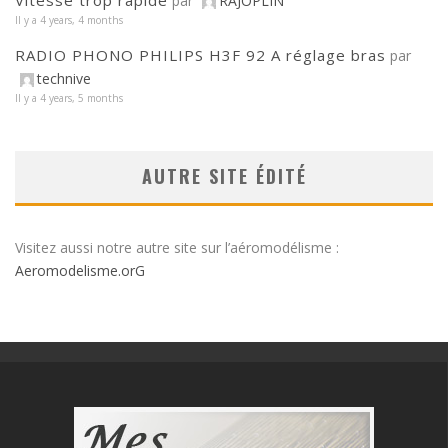
Vitesse trop rapide
par
RAJOPLIN
Il y a 4 years, 4 months
RADIO PHONO PHILIPS H3F 92 A réglage bras
par
technive
Il y a 4 years, 5 months
AUTRE SITE ÉDITÉ
Visitez aussi notre autre site sur l’aéromodélisme :
Aeromodelisme.orG