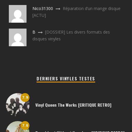
Nico31300
Réparation d’un mange disque
[ACTU]
B
[DOSSIER] Les divers formats des
disques vinyles
DERNIERS VINYLES TESTES
7.9
Vinyl Queen The Works [CRITIQUE RETRO]
7.6