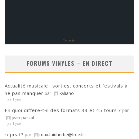
FORUMS VINYLES – EN DIRECT
Actualité musicale : sorties, concerts et festivals à
ne pas manquer
par
Kyliano
Il y a 1 year
En quoi diffère‑t‑il des formats 33 et 45 tours ?
par
jean pascal
Il y a 1 year
repeat?
par
max.faidherbe@free.fr