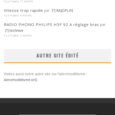
Il y a 3 years, 11 months
Vitesse trop rapide
par
RAJOPLIN
Il y a 4 years, 4 months
RADIO PHONO PHILIPS H3F 92 A réglage bras
par
technive
Il y a 4 years, 5 months
AUTRE SITE ÉDITÉ
Visitez aussi notre autre site sur l’aéromodélisme :
Aeromodelisme.orG