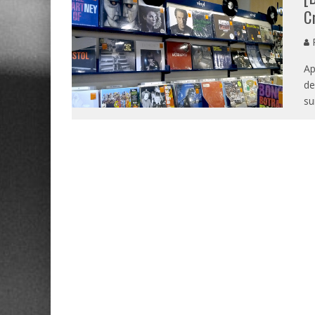
C
P
Ap
de
su