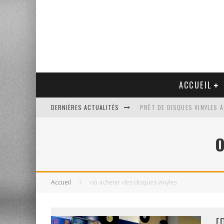
ACCUEIL
DERNIÈRES ACTUALITÉS
PRÊT DE DISQUES VINYLES À
PLATINE VINYLE AUDIO-TEC
O
VENTE AUX ENCHÈRES D'UNE
UN NOUVEAU DISQUAIRE MU
Accueil
où acheter des disques vinyles
[