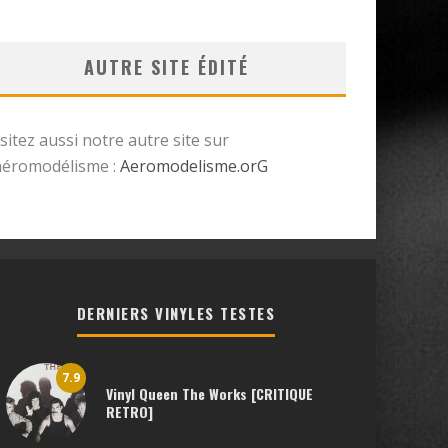
AUTRE SITE ÉDITÉ
isitez aussi notre autre site sur
’aéromodélisme :
Aeromodelisme.orG
DERNIERS VINYLES TESTES
7.9
Vinyl Queen The Works [CRITIQUE
RETRO]