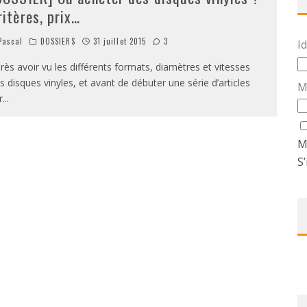
ritères, prix…
ascal
DOSSIERS
31 juillet 2015
3
Id
rès avoir vu les différents formats, diamètres et vitesses
s disques vinyles, et avant de débuter une série d’articles
M
r
...
M
S’