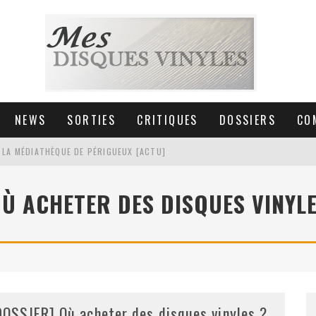
NEWS
SORTIES
CRITIQUES
DOSSIERS
CO
 LA MÉDIATHÈQUE DE PÉRIGUEUX [ACTU]
HNICA AT-LPW30TK [ACTU]
Ù ACHETER DES DISQUES VINYL
 COLLECTION DE 6000 VINYLES
SIC NON STOP À STRASBOURG
DOSSIER] Où acheter des disques vinyles ?