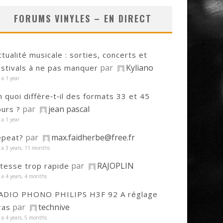
FORUMS VINYLES – EN DIRECT
ctualité musicale : sorties, concerts et
par
Kyliano
estivals à ne pas manquer
y a 1 year
n quoi diffère‑t‑il des formats 33 et 45
par
jean pascal
ours ?
y a 1 year
par
max.faidherbe@free.fr
epeat?
y a 3 years, 11 months
par
RAJOPLIN
itesse trop rapide
y a 4 years, 4 months
ADIO PHONO PHILIPS H3F 92 A réglage
par
technive
ras
y a 4 years, 5 months