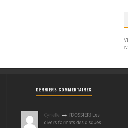
V
l
DERNIERS COMMENTAIRES
Cyrielle
[DOSSIER] Les
divers formats des disques