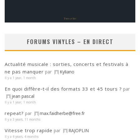
FORUMS VINYLES – EN DIRECT
Actualité musicale : sorties, concerts et festivals à
ne pas manquer
par
Kyliano
Il y a 1 year, 1 month
En quoi diffère‑t‑il des formats 33 et 45 tours ?
par
jean pascal
Il y a 1 year, 1 month
repeat?
par
max.faidherbe@free.fr
Il y a 3 years, 11 months
Vitesse trop rapide
par
RAJOPLIN
Il y a 4 years, 4 months