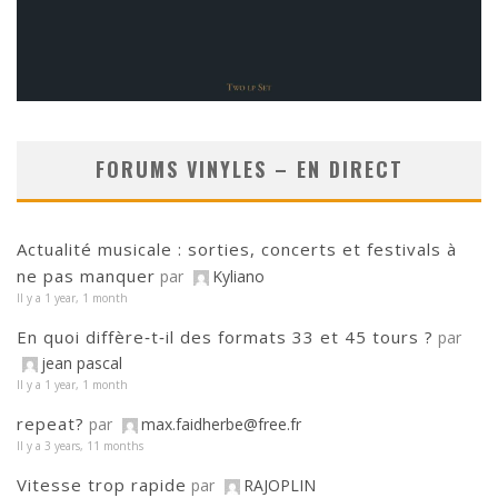
FORUMS VINYLES – EN DIRECT
Actualité musicale : sorties, concerts et festivals à
ne pas manquer
par
Kyliano
Il y a 1 year, 1 month
En quoi diffère‑t‑il des formats 33 et 45 tours ?
par
jean pascal
Il y a 1 year, 1 month
repeat?
par
max.faidherbe@free.fr
Il y a 3 years, 11 months
Vitesse trop rapide
par
RAJOPLIN