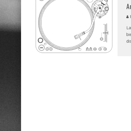
A
P
La
bi
di