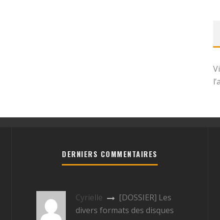
V
l
DERNIERS COMMENTAIRES
Cyrielle
[DOSSIER] Les
divers formats des disques