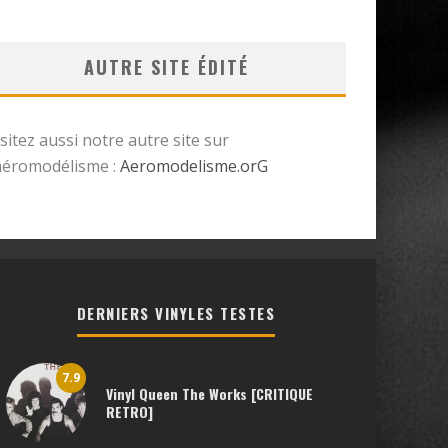
AUTRE SITE ÉDITÉ
isitez aussi notre autre site sur
’aéromodélisme :
Aeromodelisme.orG
DERNIERS VINYLES TESTES
7.9
Vinyl Queen The Works [CRITIQUE
RETRO]