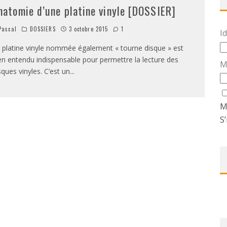
natomie d’une platine vinyle [DOSSIER]
ascal
DOSSIERS
3 octobre 2015
1
Id
 platine vinyle nommée également « tourne disque » est
en entendu indispensable pour permettre la lecture des
M
sques vinyles. C’est un
...
M
S’