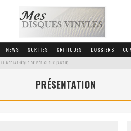
NEWS
SORTIES
CRITIQUES
DOSSIERS
CO
 LA MÉDIATHÈQUE DE PÉRIGUEUX [ACTU]
HNICA AT-LPW30TK [ACTU]
PRÉSENTATION
 COLLECTION DE 6000 VINYLES
SIC NON STOP À STRASBOURG