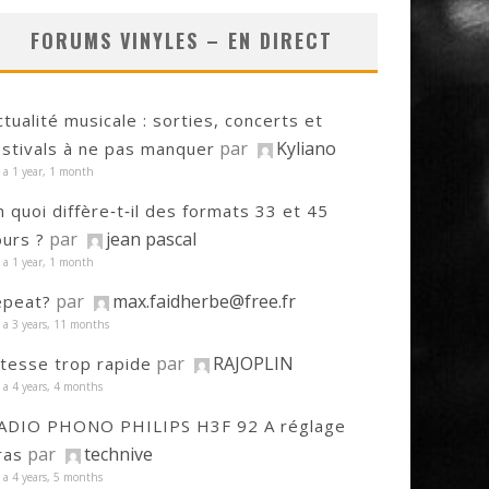
FORUMS VINYLES – EN DIRECT
ctualité musicale : sorties, concerts et
par
Kyliano
estivals à ne pas manquer
y a 1 year, 1 month
n quoi diffère‑t‑il des formats 33 et 45
par
jean pascal
ours ?
y a 1 year, 1 month
par
max.faidherbe@free.fr
epeat?
y a 3 years, 11 months
par
RAJOPLIN
itesse trop rapide
y a 4 years, 4 months
ADIO PHONO PHILIPS H3F 92 A réglage
par
technive
ras
y a 4 years, 5 months