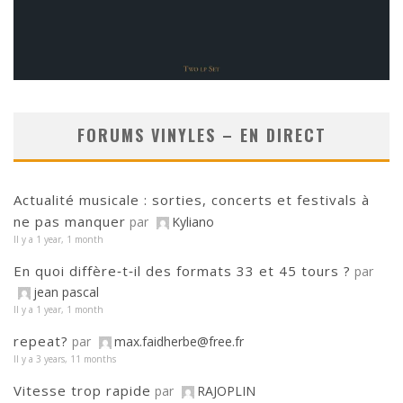
FORUMS VINYLES – EN DIRECT
Actualité musicale : sorties, concerts et festivals à
ne pas manquer
par
Kyliano
Il y a 1 year, 1 month
En quoi diffère‑t‑il des formats 33 et 45 tours ?
par
jean pascal
Il y a 1 year, 1 month
repeat?
par
max.faidherbe@free.fr
Il y a 3 years, 11 months
Vitesse trop rapide
par
RAJOPLIN