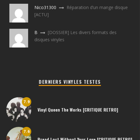
Nico31300
Réparation d’un mange disque
[ACTU]
B
[DOSSIER] Les divers formats des
disques vinyles
DERNIERS VINYLES TESTES
7.9
Vinyl Queen The Works [CRITIQUE RETRO]
7.6
Bread Lost Without Your Love [CRITIQUE RETRO]