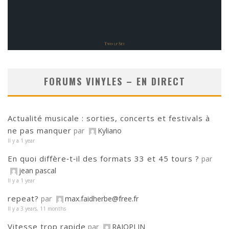
FORUMS VINYLES – EN DIRECT
Actualité musicale : sorties, concerts et festivals à
ne pas manquer
par
Kyliano
Il y a 1 year
En quoi diffère‑t‑il des formats 33 et 45 tours ?
par
jean pascal
Il y a 1 year
repeat?
par
max.faidherbe@free.fr
Il y a 3 years, 11 months
Vitesse trop rapide
par
RAJOPLIN