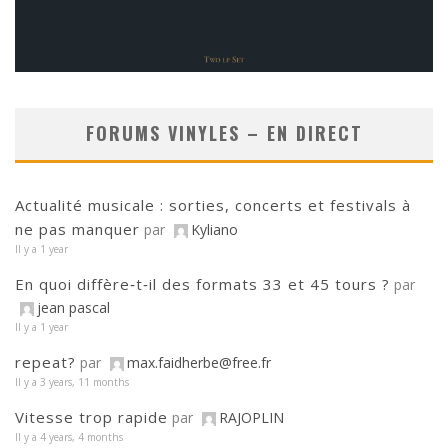
FORUMS VINYLES – EN DIRECT
Actualité musicale : sorties, concerts et festivals à
ne pas manquer
par
Kyliano
Il y a 1 year
En quoi diffère‑t‑il des formats 33 et 45 tours ?
par
jean pascal
Il y a 1 year
repeat?
par
max.faidherbe@free.fr
Il y a 3 years, 11 months
Vitesse trop rapide
par
RAJOPLIN
Il y a 4 years, 4 months