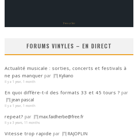
FORUMS VINYLES – EN DIRECT
Actualité musicale : sorties, concerts et festivals à
ne pas manquer
par
Kyliano
Il y a 1 year, 1 month
En quoi diffère‑t‑il des formats 33 et 45 tours ?
par
jean pascal
Il y a 1 year, 1 month
repeat?
par
max.faidherbe@free.fr
Il y a 3 years, 11 months
Vitesse trop rapide
par
RAJOPLIN