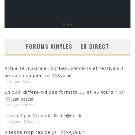
FORUMS VINYLES – EN DIRECT
Actualité musicale : sorties, concerts et festivals à
ne pas manquer
par
Kyliano
Il y a 1 year, 1 month
En quoi diffère‑t‑il des formats 33 et 45 tours ?
par
jean pascal
Il y a 1 year, 1 month
repeat?
par
max.faidherbe@free.fr
Il y a 3 years, 11 months
Vitesse trop rapide
par
RAJOPLIN