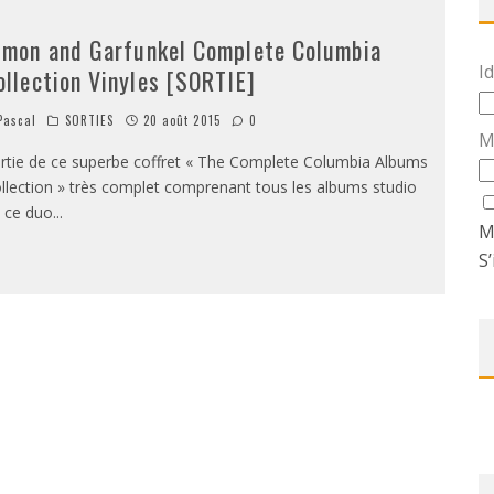
imon and Garfunkel Complete Columbia
Id
ollection Vinyles [SORTIE]
ascal
SORTIES
20 août 2015
0
M
rtie de ce superbe coffret « The Complete Columbia Albums
llection » très complet comprenant tous les albums studio
 ce duo
...
M
S’