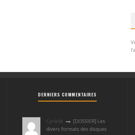
V
l
DERNIERS COMMENTAIRES
Cyrielle
[DOSSIER] Les
divers formats des disques