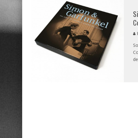
S
C
P
So
Co
de