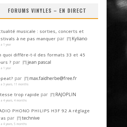
FORUMS VINYLES – EN DIRECT
ctualité musicale : sorties, concerts et
par
Kyliano
estivals à ne pas manquer
y a 1 year
n quoi diffère‑t‑il des formats 33 et 45
par
jean pascal
ours ?
y a 1 year
par
max.faidherbe@free.fr
epeat?
y a 3 years, 11 months
par
RAJOPLIN
itesse trop rapide
y a 4 years, 4 months
ADIO PHONO PHILIPS H3F 92 A réglage
par
technive
ras
y a 4 years, 5 months