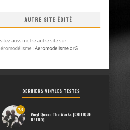
AUTRE SITE ÉDITÉ
isitez aussi notre autre site sur
’aéromodélisme :
Aeromodelisme.orG
DERNIERS VINYLES TESTES
7.9
Vinyl Queen The Works [CRITIQUE
RETRO]