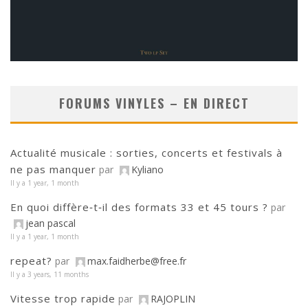
FORUMS VINYLES – EN DIRECT
Actualité musicale : sorties, concerts et festivals à
ne pas manquer
par
Kyliano
Il y a 1 year, 1 month
En quoi diffère‑t‑il des formats 33 et 45 tours ?
par
jean pascal
Il y a 1 year, 1 month
repeat?
par
max.faidherbe@free.fr
Il y a 3 years, 11 months
Vitesse trop rapide
par
RAJOPLIN