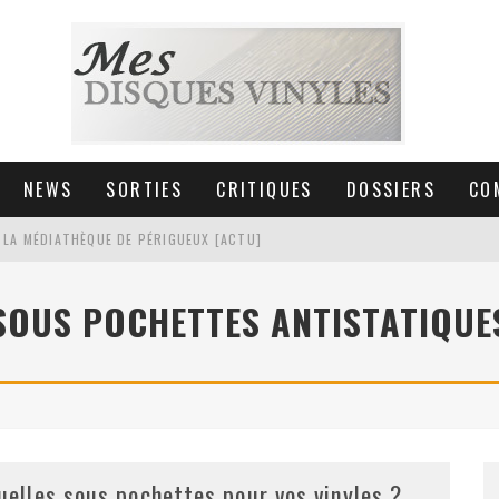
NEWS
SORTIES
CRITIQUES
DOSSIERS
CO
 LA MÉDIATHÈQUE DE PÉRIGUEUX [ACTU]
HNICA AT-LPW30TK [ACTU]
SOUS POCHETTES ANTISTATIQUE
 COLLECTION DE 6000 VINYLES
SIC NON STOP À STRASBOURG
uelles sous pochettes pour vos vinyles ?