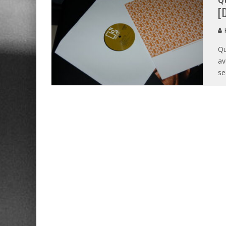
[
P
Qu
av
se