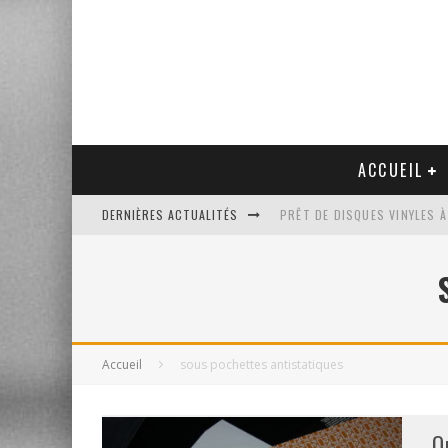
ACCUEIL
DERNIÈRES ACTUALITÉS
PRÊT DE DISQUES VINYLES À
PLATINE VINYLE AUDIO-TEC
VENTE AUX ENCHÈRES D'UNE
UN NOUVEAU DISQUAIRE MU
Accueil
sous pochettes antistatiques
Q