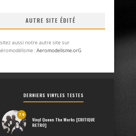
AUTRE SITE ÉDITÉ
isitez aussi notre autre site sur
’aéromodélisme :
Aeromodelisme.orG
DERNIERS VINYLES TESTES
7.9
Vinyl Queen The Works [CRITIQUE
RETRO]