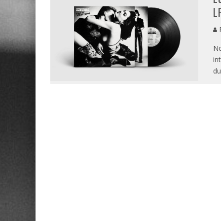
L
P
No
in
du