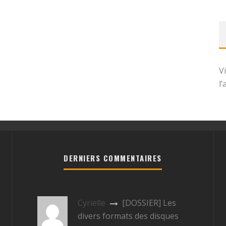
V
l
DERNIERS COMMENTAIRES
Cyrielle
[DOSSIER] Les
divers formats des disques