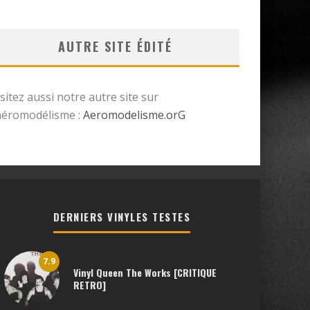
AUTRE SITE ÉDITÉ
isitez aussi notre autre site sur
’aéromodélisme :
Aeromodelisme.orG
DERNIERS VINYLES TESTES
7.9
Vinyl Queen The Works [CRITIQUE
RETRO]