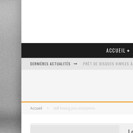
ACCUEIL
DERNIÈRES ACTUALITÉS
PRÊT DE DISQUES VINYLES À
PLATINE VINYLE AUDIO-TEC
VENTE AUX ENCHÈRES D'UNE
UN NOUVEAU DISQUAIRE MU
Accueil
still loving you scorpions
L