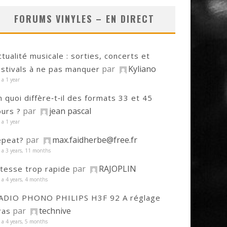
FORUMS VINYLES – EN DIRECT
ctualité musicale : sorties, concerts et
par
Kyliano
estivals à ne pas manquer
y a 1 year
n quoi diffère‑t‑il des formats 33 et 45
par
jean pascal
ours ?
y a 1 year
par
max.faidherbe@free.fr
epeat?
y a 3 years, 11 months
par
RAJOPLIN
itesse trop rapide
y a 4 years, 4 months
ADIO PHONO PHILIPS H3F 92 A réglage
par
technive
ras
y a 4 years, 5 months