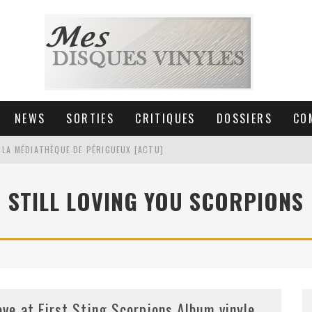
NEWS
SORTIES
CRITIQUES
DOSSIERS
CO
 LA MÉDIATHÈQUE DE PÉRIGUEUX [ACTU]
HNICA AT-LPW30TK [ACTU]
STILL LOVING YOU SCORPIONS
 COLLECTION DE 6000 VINYLES
SIC NON STOP À STRASBOURG
ove at First Sting Scorpions Album vinyle