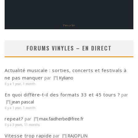
FORUMS VINYLES – EN DIRECT
Actualité musicale : sorties, concerts et festivals à
ne pas manquer
par
Kyliano
Il y a 1 year, 1 month
En quoi diffère‑t‑il des formats 33 et 45 tours ?
par
jean pascal
Il y a 1 year, 1 month
repeat?
par
max.faidherbe@free.fr
Il y a 3 years, 11 months
Vitesse trop rapide
par
RAJOPLIN