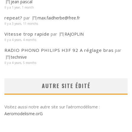
jean pascal
Il y a 1 year, 1 month
repeat?
par
max.faidherbe@free.fr
Il y a 3 years, 11 months
Vitesse trop rapide
par
RAJOPLIN
Il y a 4 years, 4 months
RADIO PHONO PHILIPS H3F 92 A réglage bras
par
technive
Il y a 4 years, 5 months
AUTRE SITE ÉDITÉ
Visitez aussi notre autre site sur l’aéromodélisme :
Aeromodelisme.orG