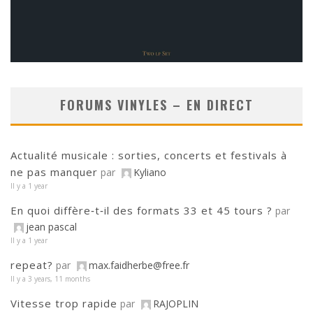
FORUMS VINYLES – EN DIRECT
Actualité musicale : sorties, concerts et festivals à
ne pas manquer
par
Kyliano
Il y a 1 year
En quoi diffère‑t‑il des formats 33 et 45 tours ?
par
jean pascal
Il y a 1 year
repeat?
par
max.faidherbe@free.fr
Il y a 3 years, 11 months
Vitesse trop rapide
par
RAJOPLIN