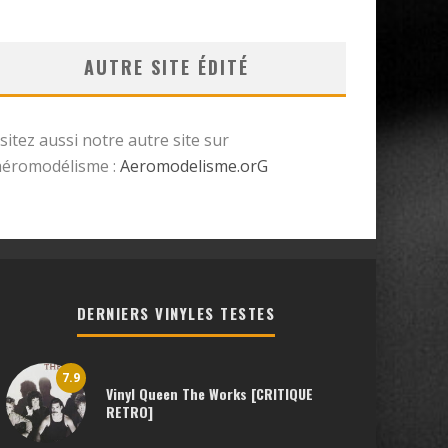
AUTRE SITE ÉDITÉ
isitez aussi notre autre site sur
’aéromodélisme :
Aeromodelisme.orG
DERNIERS VINYLES TESTES
7.9
Vinyl Queen The Works [CRITIQUE
RETRO]