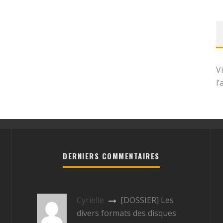
V
l
DERNIERS COMMENTAIRES
Cyrielle
[DOSSIER] Les
divers formats des disques