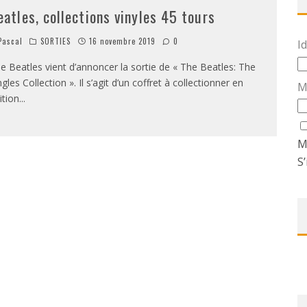
eatles, collections vinyles 45 tours
ascal
SORTIES
16 novembre 2019
0
Id
e Beatles vient d’annoncer la sortie de « The Beatles: The
ngles Collection ». Il s’agit d’un coffret à collectionner en
M
ition
...
M
S’