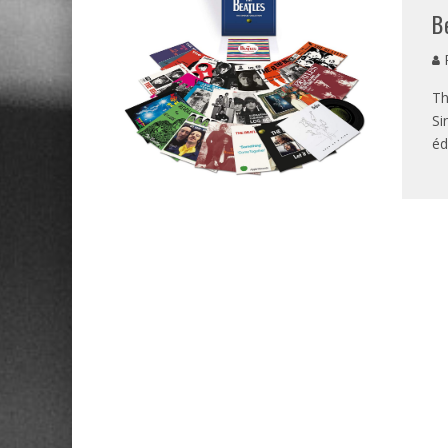
B
P
Th
Si
éd