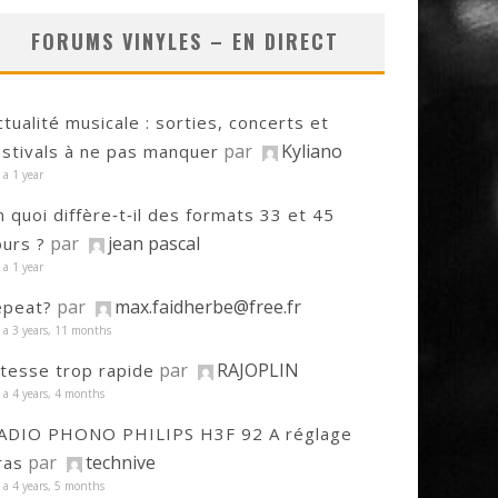
FORUMS VINYLES – EN DIRECT
ctualité musicale : sorties, concerts et
par
Kyliano
estivals à ne pas manquer
y a 1 year
n quoi diffère‑t‑il des formats 33 et 45
par
jean pascal
ours ?
y a 1 year
par
max.faidherbe@free.fr
epeat?
y a 3 years, 11 months
par
RAJOPLIN
itesse trop rapide
y a 4 years, 4 months
ADIO PHONO PHILIPS H3F 92 A réglage
par
technive
ras
y a 4 years, 5 months