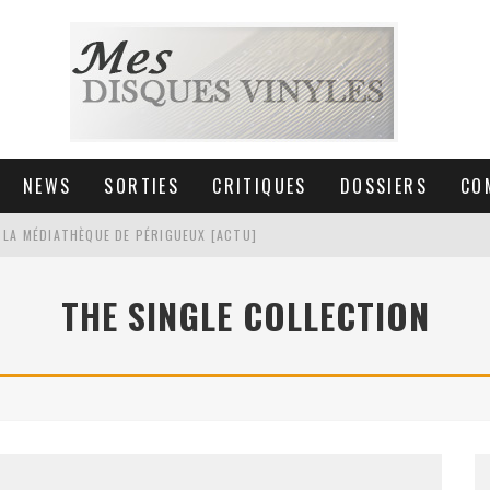
NEWS
SORTIES
CRITIQUES
DOSSIERS
CO
 LA MÉDIATHÈQUE DE PÉRIGUEUX [ACTU]
HNICA AT-LPW30TK [ACTU]
THE SINGLE COLLECTION
 COLLECTION DE 6000 VINYLES
SIC NON STOP À STRASBOURG