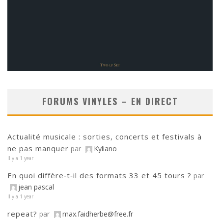
FORUMS VINYLES – EN DIRECT
Actualité musicale : sorties, concerts et festivals à
ne pas manquer
par
Kyliano
Il y a 1 year
En quoi diffère‑t‑il des formats 33 et 45 tours ?
par
jean pascal
Il y a 1 year
repeat?
par
max.faidherbe@free.fr