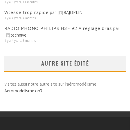
Il y a 3 years, 11 months
Vitesse trop rapide
par
RAJOPLIN
Il y a 4 years, 4 months
RADIO PHONO PHILIPS H3F 92 A réglage bras
par
technive
Il y a 4 years, 5 months
AUTRE SITE ÉDITÉ
Visitez aussi notre autre site sur l’aéromodélisme :
Aeromodelisme.orG