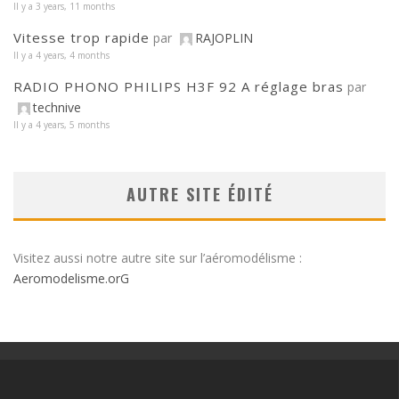
Il y a 3 years, 11 months
Vitesse trop rapide
par
RAJOPLIN
Il y a 4 years, 4 months
RADIO PHONO PHILIPS H3F 92 A réglage bras
par
technive
Il y a 4 years, 5 months
AUTRE SITE ÉDITÉ
Visitez aussi notre autre site sur l’aéromodélisme :
Aeromodelisme.orG