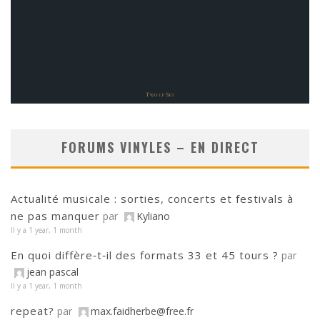
FORUMS VINYLES – EN DIRECT
Actualité musicale : sorties, concerts et festivals à
ne pas manquer
par
Kyliano
Il y a 1 year, 1 month
En quoi diffère‑t‑il des formats 33 et 45 tours ?
par
jean pascal
Il y a 1 year, 1 month
repeat?
par
max.faidherbe@free.fr