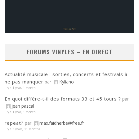
FORUMS VINYLES – EN DIRECT
Actualité musicale : sorties, concerts et festivals à
ne pas manquer
par
Kyliano
Il y a 1 year, 1 month
En quoi diffère‑t‑il des formats 33 et 45 tours ?
par
jean pascal
Il y a 1 year, 1 month
repeat?
par
max.faidherbe@free.fr
Il y a 3 years, 11 months