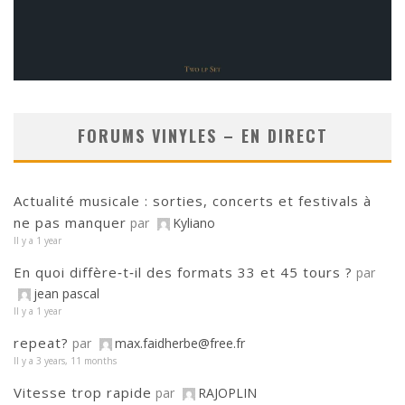
FORUMS VINYLES – EN DIRECT
Actualité musicale : sorties, concerts et festivals à
ne pas manquer
par
Kyliano
Il y a 1 year
En quoi diffère‑t‑il des formats 33 et 45 tours ?
par
jean pascal
Il y a 1 year
repeat?
par
max.faidherbe@free.fr
Il y a 3 years, 11 months
Vitesse trop rapide
par
RAJOPLIN