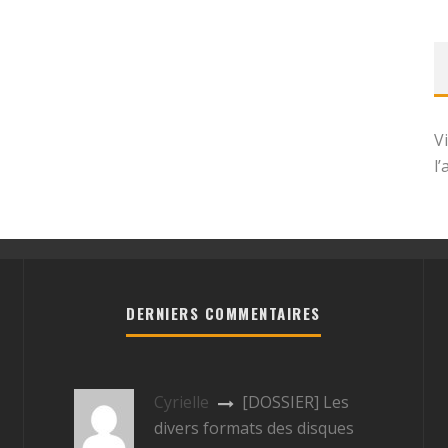
V
l
DERNIERS COMMENTAIRES
Cyrielle
[DOSSIER] Les
divers formats des disques