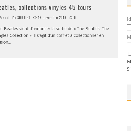
eatles, collections vinyles 45 tours
ascal
SORTIES
16 novembre 2019
0
Id
e Beatles vient d’annoncer la sortie de « The Beatles: The
ngles Collection ». Il s’agit d’un coffret à collectionner en
M
ition
...
M
S’