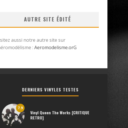
AUTRE SITE ÉDITÉ
isitez aussi notre autre site sur
’aéromodélisme :
Aeromodelisme.orG
DERNIERS VINYLES TESTES
7.9
Vinyl Queen The Works [CRITIQUE
RETRO]