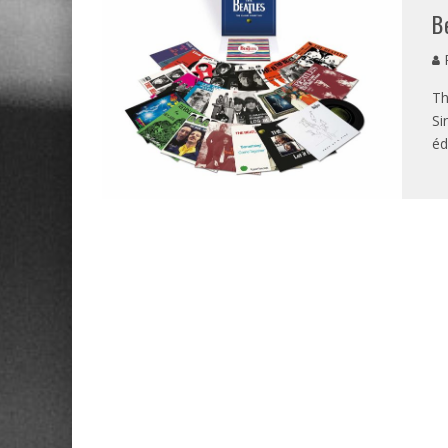
B
P
Th
Si
éd