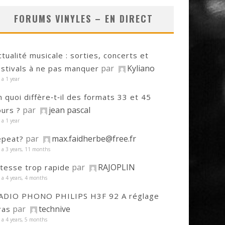
FORUMS VINYLES – EN DIRECT
ctualité musicale : sorties, concerts et
par
Kyliano
estivals à ne pas manquer
y a 1 year
n quoi diffère‑t‑il des formats 33 et 45
par
jean pascal
ours ?
y a 1 year
par
max.faidherbe@free.fr
epeat?
y a 3 years, 11 months
par
RAJOPLIN
itesse trop rapide
y a 4 years, 4 months
ADIO PHONO PHILIPS H3F 92 A réglage
par
technive
ras
y a 4 years, 5 months