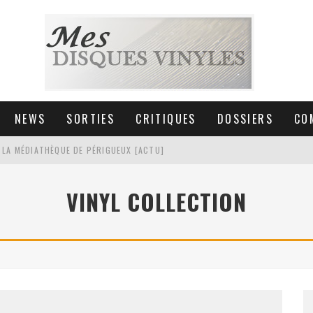
NEWS
SORTIES
CRITIQUES
DOSSIERS
CO
 LA MÉDIATHÈQUE DE PÉRIGUEUX [ACTU]
HNICA AT-LPW30TK [ACTU]
VINYL COLLECTION
 COLLECTION DE 6000 VINYLES
SIC NON STOP À STRASBOURG